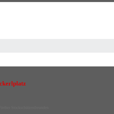
ckerlplatz
örther Stockschützenfreunden