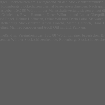
burger Stockschützen am Freitagabend zu den Stockschützenfreunden 
en Rottenburgs Stockschützen diesmal besser abzuschneiden. Nach span
Gastgeber TSC 88 Wörth. In der Mannschaftswertung siegten erneut d
nd Grünleitner, Erwin Hammerl, Dieter Willmann und Lothar Oberprille
ried Engel, Helmut Hoffmann, Oskar Will und Erwin Loibl. Sie waren 
n Rottenburg Stockschützen Anton Fröschl, Martin Heinrich, Hans G
eling, Manfred Knopper und Adolf Ottl mit 3:11 Punkten.
schließend im Vereinsheim des TSC 88 Wörth mit einer bayerischen B
ebenden Wörther Stockschützenfreunde. Rottenburgs Stockschützenchef 