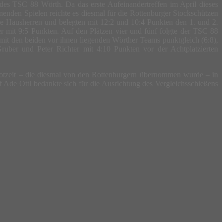
des TSC 88 Wörth. Da das erste Aufeinandertreffen im April dieses
nenden Spielen reichte es diesmal für die Rottenburger Stockschützen
ie Hausherren und belegten mit 12:2 und 10:4 Punkten den 1. und 2.
r mit 9:5 Punkten. Auf den Plätzen vier und fünf folgte der TSC 88
mit den beiden vor ihnen liegenden Wörther Teams punktgleich (6:8),
ruber und Peter Richter mit 4:10 Punkten vor der Achtplatzierten
rotzeit – die diesmal von den Rottenburgern übernommen wurde – in
Ade Ottl bedankte sich für die Ausrichtung des Vergleichsschießens