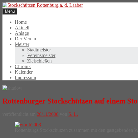
Skip
to
Menu
content
Home
Aktuell
Anlage
Der Verein
Meister
Stadtmeister
Vereinsmeister
Zielschießen
Chronik
Kalender
Impressum
Rottenburger Stockschützen auf einem Sto
veröffentlicht am
28/11/2008
von
S. L.
Rottenburgs Stockschützen zusammen mit den gastgebenden W