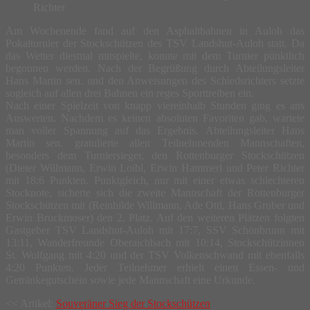
Richter
Am Wochenende fand auf den Asphaltbahnen in Auloh das
Pokalturnier der Stockschützen des TSV Landshut-Auloh statt. Da
das Wetter diesmal mitspielte, konnte mit dem Turnier pünktlich
begonnen werden. Nach der Begrüßung durch Abteilungsleiter
Hans Martin sen. und den Anweisungen des Schiedsrichters setzte
sogleich auf allen drei Bahnen ein reges Sporttreiben ein.
Nach einer Spielzeit von knapp viereinhalb Stunden ging es ans
Auswerten. Nachdem es keinen absoluten Favoriten gab, wartete
man voller Spannung auf das Ergebnis. Abteilungsleiter Hans
Martin sen. gratulierte allen Teilnehmenden Mannschaften,
besonders dem Turniersieger, den Rottenburger Stockschützen
(Dieter Willmann, Erwin Loibl, Erwin Hammerl und Peter Richter
mit 18:6 Punkten. Punktgleich, nur mit einer etwas schlechteren
Stocknote, sicherte sich die zweite Mannschaft der Rottenburger
Stockschützen mit (Reinhilde Willmann, Ade Ottl, Hans Gruber und
Erwin Bruckmoser) den 2. Platz. Auf den weiteren Plätzen folgten
Gastgeber TSV Landshut-Auloh mit 17:7, SSV Schönbrunn mit
13:11, Wanderfreunde Oberaichbach mit 10:14, Stockschützinnen
St. Wolfgang mit 4:20 und der TSV Volkenschwand mit ebenfalls
4:20 Punkten. Jeder Teilnehmer erhielt einen Essen- und
Getränkegutschein sowie jede Mannschaft eine Urkunde.
Post
<< Artikel:
Souveräner Sieg der Stockschützen