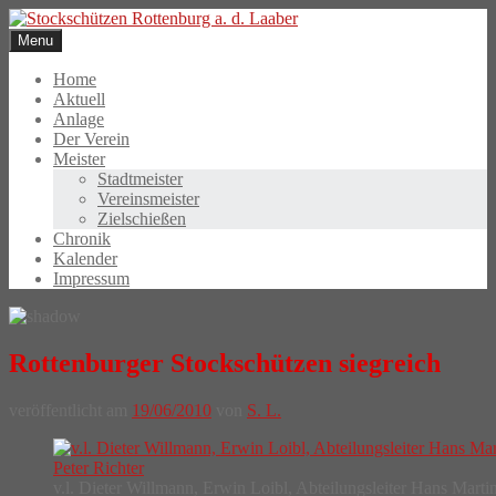
Skip
to
Menu
content
Home
Aktuell
Anlage
Der Verein
Meister
Stadtmeister
Vereinsmeister
Zielschießen
Chronik
Kalender
Impressum
Rottenburger Stockschützen siegreich
veröffentlicht am
19/06/2010
von
S. L.
v.l. Dieter Willmann, Erwin Loibl, Abteilungsleiter Hans Marti