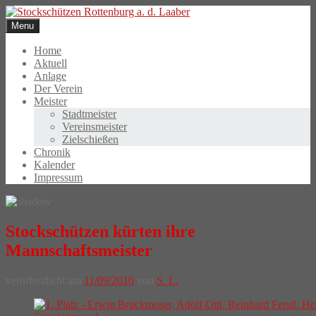
Skip
to
Menu
content
Home
Aktuell
Anlage
Der Verein
Meister
Stadtmeister
Vereinsmeister
Zielschießen
Chronik
Kalender
Impressum
Stockschützen kürten ihre
Mannschaftsmeister
veröffentlicht am
11/09/2010
von
S. L.