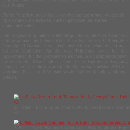
0:16 Punkte.
Für die Verpflegung der Spieler am Nachmittag sorgten wieder die
Spielerfrauen, die leckeren Kuchen gebacken und Kaffee
angerichtet hatten.
Die Siegerehrung nahm Rottenburgs Stockschützenvorstand Adi
Ottl zusammen mit Schiedsrichter Peter Richter vor. Ottl begrüßte
Neumitglied Barbara Hartel recht herzlich. Er bedankte sich auch
bei den Mitgliedern für die rege Teilnahme sowie bei den
Spielerfrauen für die gespendeten Kuchen. Als Sachpreis konnten
die ersten drei Moarschaften je ein 5-Liter-Bierfass in Empfang
nehmen. Im Anschluss wurden die Mannschaftsmeister 2010 bei
gegrilltem Fleisch und Würstel sowie Freibier für alle gebührend
gefeiert.
2. – Platz – Erwin Loibl, Thomas Preuß, Georg Gerner, Reinh
v.l.
3. Platz – Erwin Hammerl, Klaus Lube, Max Simbürger, Eugen