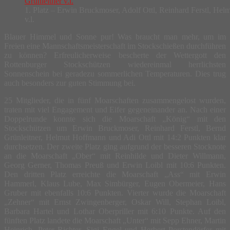
1. Platz – Erwin Bruckmoser, Adolf Ottl, Reinhard Ferstl, He
v.l.
Blauer Himmel und Sonne pur! Was braucht man mehr, um im
Freien eine Mannschaftsmeisterschaft im Stockschießen durchführen
zu können? Erfreulicherweise bescherte der Wettergott den
Rottenburger Stockschützen wiedereinmal herrlichsten
Sonnenschein bei geradezu sommerlichen Temperaturen. Dies trug
auch besonders zur guten Stimmung bei.
25 Mitglieder, die in fünf Moarschaften zusammengelost wurden,
traten mit viel Engagement und Eifer gegeneinander an. Nach einer
Doppelrunde konnte sich die Moarschaft „König“ mit den
Stockschützen um Erwin Bruckmoser, Reinhard Ferstl, Bernd
Grünleitner, Helmut Hoffmann und Adi Ottl mit 14:2 Punkten klar
durchsetzen. Der zweite Platz ging aufgrund der besseren Stocknote
an die Moarschaft „Ober“ mit Reinhilde und Dieter Willmann,
Georg Gerner, Thomas Preuß und Erwin Loibl mit 10:6 Punkten.
Den dritten Platz erreichte die Moarschaft „Ass“ mit Erwin
Hammerl, Klaus Lube, Max Simbürger, Eugen Obermeier, Hans
Gruber mit ebenfalls 10:6 Punkten. Vierter wurde die Moarschaft
„Zehner“ mit Ernst Zwingenberger, Oskar Will, Stephan Loibl,
Barbara Hartel und Lothar Oberpriller mit 6:10 Punkte. Auf den
fünften Platz landete die Moarschaft „Unter“ mit Sepp Ehner, Martin
Heinrich, Peter Richter, Sigi Engel und Herbert Porstendörfer mit