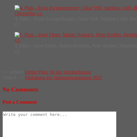
4. Platz – Ernst Zwingenberger, Oskar Will, Stephan Loibl, Bar
v.l.
5. Platz – Josef Ehner, Martin Heinrich, Peter Richter, Siegfrie
v.l.
Post
<< Artikel:
Dritter Platz für die Stockschützen
Artikel >>:
Einladung zur Jahresversammlung 2011
navigation
No Comments
Post a Comment