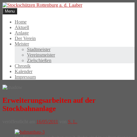
Skip
to
Menu
content
Home
Aktuell
Anlage
Der Verein
Meister
Stadtmeister
Vereinsmeister
Zielschießen
Chronik
Kalender
Impressum
Erweiterungsarbeiten auf der
Stockbahnanlage
veröffentlicht am
16/05/2011
von
S. L.