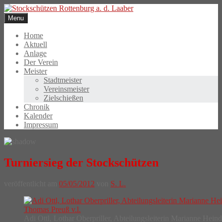
Skip
to
Menu
content
Home
Aktuell
Anlage
Der Verein
Meister
Stadtmeister
Vereinsmeister
Zielschießen
Chronik
Kalender
Impressum
Turniersieg der Stockschützen
veröffentlicht am
05/05/2012
von
S. L.
Adi Ottl, Lothar Oberpriller, Abteilungsleiterin Marianne Hein