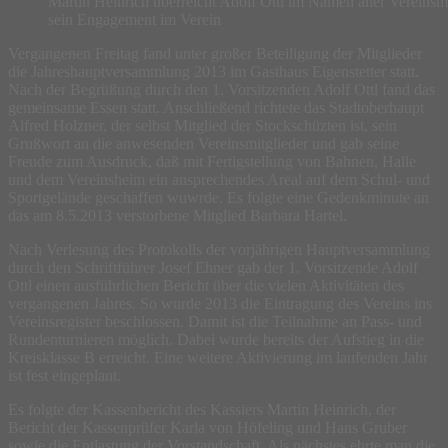
Martin Heinrich überreicht Adolf Ottl im Namen aller Vereinsm
sein Engagement im Verein
Vergangenen Freitag fand unter großer Beteiligung der Mitglieder
die Jahreshauptversammlung 2013 im Gasthaus Eigenstetter statt.
Nach der Begrüßung durch den 1. Vorsitzenden Adolf Ottl fand das
gemeinsame Essen statt. Anschließend richtete das Stadtoberhaupt
Alfred Holzner, der selbst Mitglied der Stockschüzten ist, sein
Grußwort an die anwesenden Vereinsmitglieder und gab seine
Freude zum Ausdruck, daß mit Fertigstellung von Bahnen, Halle
und dem Vereinsheim ein ansprechendes Areal auf dem Schul- und
Sportgelände geschaffen wuwrde. Es folgte eine Gedenkminute an
das am 8.5.2013 verstorbene Mitglied Barbara Hartel.
Nach Verlesung des Protokolls der vorjährigen Hauptversammlung
durch den Schriftführer Josef Ehner gab der 1. Vorsitzende Adolf
Ottl einen ausführlichen Bericht über die vielen Aktivitäten des
vergangenen Jahres. So wurde 2013 die Eintragung des Vereins ins
Vereinsregister beschlossen. Damit ist die Teilnahme an Pass- und
Rundenturnieren möglich. Dabei wurde bereits der Aufstieg in die
Kreisklasse B erreicht. Eine weitere Aktivierung im laufenden Jahr
ist fest eingeplant.
Es folgte der Kassenbericht des Kassiers Martin Heinrich, der
Bericht der Kassenprüfer Karla von Höfeling und Hans Gruber
sowie die Entlastung der Vorstandschaft. Als nächstes ehrte man die