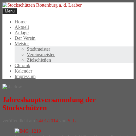
Skip
to
Menu
content
Home
Aktuell
Anlage
Der Verein
Meister
Stadtmeister
Vereinsmeister
Zielschießen
Chronik
Kalender
Impressum
Jahreshauptversammlung der
Stockschützen
veröffentlicht am
24/01/2014
von
S. L.