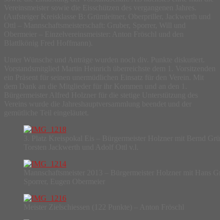
Vereinsmeister sowie die Eisschützen des vergangenen Jahres.
(Aufsteiger Kreisklasse B: Grümleitner, Oberpriller, Jackwerth und
Ottl – Mannschaftsmeisterschaft: Gruber, Sporrer, Will und
Obermeier – Einzelvereinsmeister: Anton Fröschl und den
Blattlkönig Fred Hoffmann).
Unter Wünsche und Anträge wurden noch div. Punkte diskutiert.
Vorstandsmitglied Martin Heinrich überreichste dem 1. Vorsitzenden
ein Präsent für seinen unermüdlichen Einsatz für den Verein. Mit
dem Dank an die Mitglieder für ihr Kommen und an den 1.
Bürgermeister Alfred Holzner für die stetige Unterstützung des
Vereins wurde die Jahreshauptversammlung beendet und der
gemütliche Teil eingeläutet.
3. Platz Kreispokal Eis – Bürgermeister Holzner mit Bernd Grün
Torsten Jackwerth und Adolf Ottl v.l.
Mannschaftsmeister 2013 – Bürgermeister Holzner mit Hans G
Sporrer, Eugen Obermeier
Meister Zielschiessen (122 Punkte) – Anton Fröschl