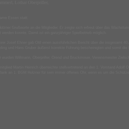
ammerl, Lothar Oberpriller,
same Essen statt.
 Holzner Grußworte an die Mitglieder. Er zeigte sich erfreut über das Wachst
werden konnte. Damit ist ein ganzjähriger Spielbetrieb möglich.
er Josef Ehner gab Ottl einen aussführlichen Bericht über die insgesamt 40 
ling und Hans Gruber äußerst korrekte Führung bescheinigten und somit die E
 wurden Willmann, Oberpriller, Orend und Bruckmoser, Vereinsmeister Zielsc
ied Martin Heinrich überreichte stellvertretend an den 1. Vorstand Adolf Ot
 Dank an 1. BGM Holzner für sein immer offenes Ohr, wenn es um die Schütze