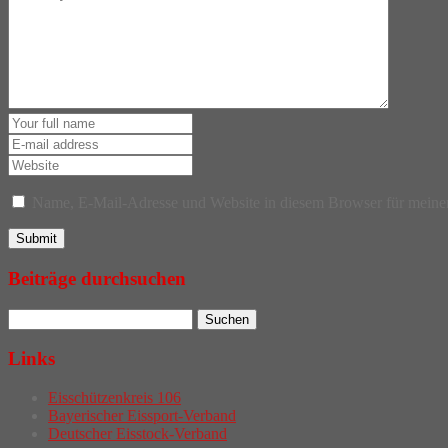
Name, E-Mail-Adresse und Website in diesem Browser für meine
Beiträge durchsuchen
Links
Eisschützenkreis 106
Bayerischer Eissport-Verband
Deutscher Eisstock-Verband