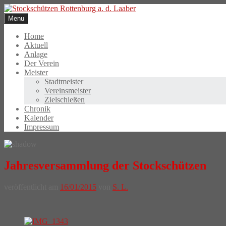
Skip
to
Menu
content
Home
Aktuell
Anlage
Der Verein
Meister
Stadtmeister
Vereinsmeister
Zielschießen
Chronik
Kalender
Impressum
Jahresversammlung der Stockschützen
veröffentlicht am
16/01/2015
von
S. L.