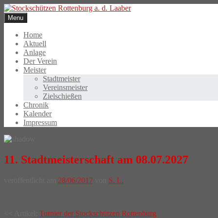
Skip
to
Menu
content
Home
Aktuell
Anlage
Der Verein
Meister
Stadtmeister
Vereinsmeister
Zielschießen
Chronik
Kalender
Impressum
11. Stadtmeisterschaft am 08.07.2027
veröffentlicht am
28/06/2017
von
S. L.
Post
<< Artikel:
Turnier der Stockschützen Rottenburg