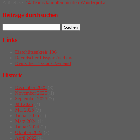
Artikel >>:
14 Teams kämpfen um den Wanderpokal
navigation
Beiträge durchsuchen
Links
Eisschützenkreis 106
Bayerischer Eissport-Verband
Deutscher Eisstock-Verband
Historie
Dezember 2025
(3)
November 2025
(1)
September 2025
(3)
Juli 2025
(7)
Mai 2025
(7)
Januar 2025
(1)
März 2024
(1)
Januar 2024
(1)
Oktober 2022
(3)
April 2022
(1)