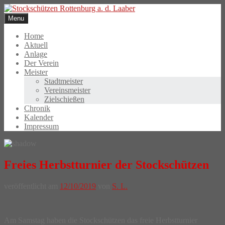
Skip
to
Menu
content
Home
Aktuell
Anlage
Der Verein
Meister
Stadtmeister
Vereinsmeister
Zielschießen
Chronik
Kalender
Impressum
Freies Herbstturnier der Stockschützen
veröffentlicht am
12/10/2019
von
S. L.
Am Samstag haben die Stockschützen das freie Herbstturnier