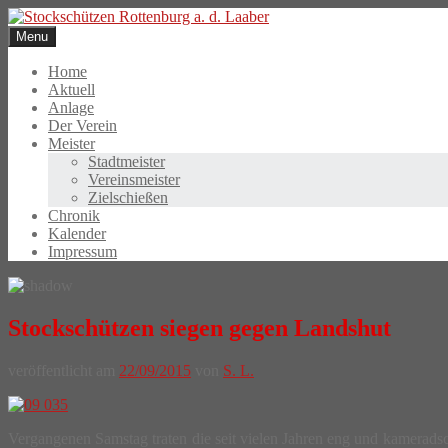
Skip
to
Menu
content
Home
Aktuell
Anlage
Der Verein
Meister
Stadtmeister
Vereinsmeister
Zielschießen
Chronik
Kalender
Impressum
Stockschützen siegen gegen Landshut
veröffentlicht am
22/09/2015
von
S. L.
Vergangenen Samstag traten die seit vielen Jahren eng und kamerad